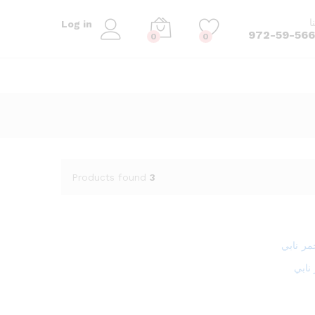
ا
Log in
972-59-56
0
0
Products found
3
نابي