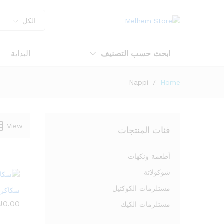
الكل
ابحث حسب التصنيف
البداية
Nappi
/
Home
View
فئات المنتجات
أطعمة ونكهات
شوكولاتة
مستلزمات الكوكتيل
سكاكر ز
₪
₪
0.00
0.00
مستلزمات الكيك