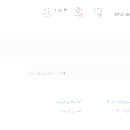
Log in
972-5
0
0
Products found
74
اتة 823
أساس كريمة