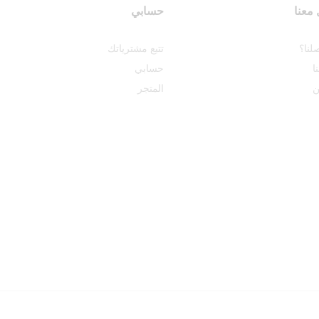
معنا
حسابي
لنا؟
تتبع مشترياتك
ا
حسابي
ن
المتجر