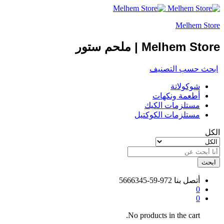
Melhem Store
Melhem Store | ملحم ستور
ابحث حسب التصنيف
شوكولاتة
أطعمة ونكهات
مستلزمات الكيك
مستلزمات الكوكتيل
الكل
ابحث
أتصل بنا
972-59-5666345
0
0
No products in the cart.