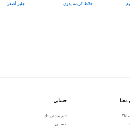
وم
خلاط كريمة يدوي
جليز أصفر
معنا
حسابي
لنا؟
تتبع مشترياتك
ا
حسابي