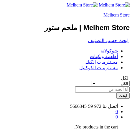
Melhem Store
Melhem Store | ملحم ستور
ابحث حسب التصنيف
شوكولاتة
أطعمة ونكهات
مستلزمات الكيك
مستلزمات الكوكتيل
الكل
ابحث
أتصل بنا
972-59-5666345
0
0
No products in the cart.