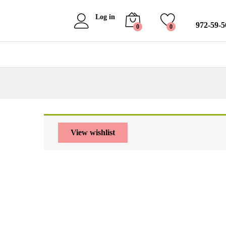
إضافة إلى السلة
Log in
972-59-
0
0
View wishlist