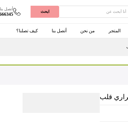
أتصل بنا
ابحث
5666345
المتجر
من نحن
أتصل بنا
كيف تصلنا؟
راري قلب