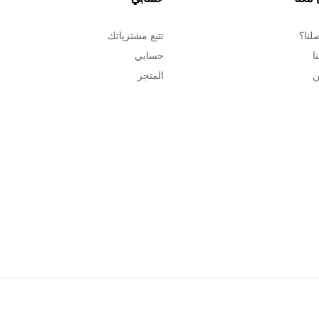
لنا؟
تتبع مشترياتك
ا
حسابي
ن
المتجر