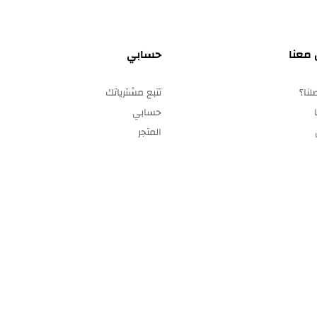
 معنا
حسابي
نا؟
تتبع مشترياتك
حسابي
المتجر