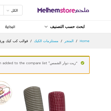
قوالب كب كيك ورق أحجام مخت
الوصف
مواصفات
الكل
البداية
ابحث حسب التصنيف
Home
/
المتجر
/
مستلزمات الكيك
/
قوالب كب كيك ورق
“زيت دوار الشمس” has been added to the compare list