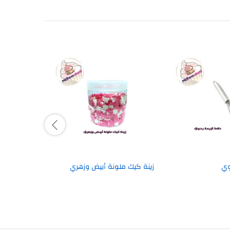
وي
زينة كيك ملونة أبيض وزهري
زينة كيك ش