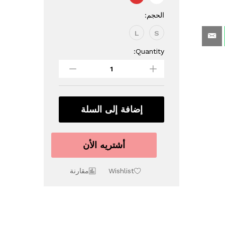
الحجم:
L
S
Quantity:
قوالب
كب
كيك
ورق
أحجام
مختلفة
إضافة إلى السلة
quantity
أشتريه الأن
Wishlist
مقارنة