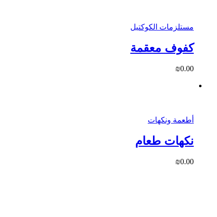
مستلزمات الكوكتيل
كفوف معقمة
₪
0.00
أطعمة ونكهات
نكهات طعام
₪
0.00