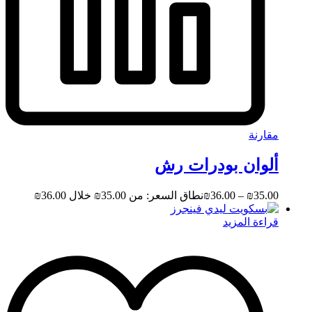
مقارنة
ألوان بودرات رش
35.00
₪
–
36.00
₪
نطاق السعر: من ⁦₪35.00⁩ خلال ⁦₪36.00⁩
قراءة المزيد