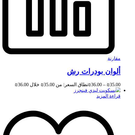
مقارنة
ألوان بودرات رش
35.00
₪
–
36.00
₪
نطاق السعر: من ⁦₪35.00⁩ خلال ⁦₪36.00⁩
قراءة المزيد