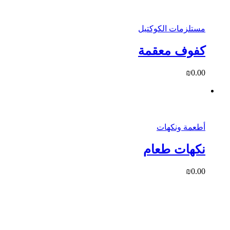
مستلزمات الكوكتيل
كفوف معقمة
₪
0.00
أطعمة ونكهات
نكهات طعام
₪
0.00