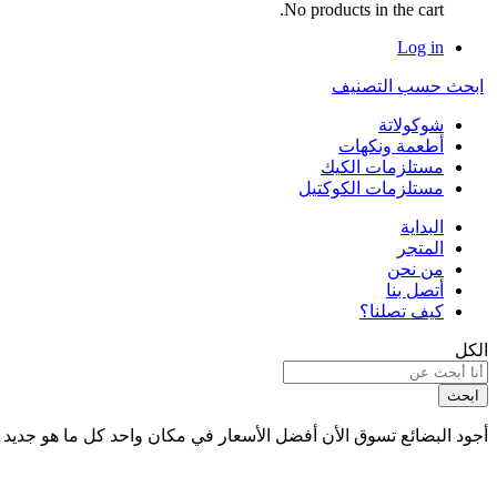
No products in the cart.
Log in
ابحث حسب التصنيف
شوكولاتة
أطعمة ونكهات
مستلزمات الكيك
مستلزمات الكوكتيل
البداية
المتجر
من نحن
أتصل بنا
كيف تصلنا؟
الكل
ابحث
أجود البضائع
تسوق الأن
أفضل الأسعار
في مكان واحد
كل ما هو جديد