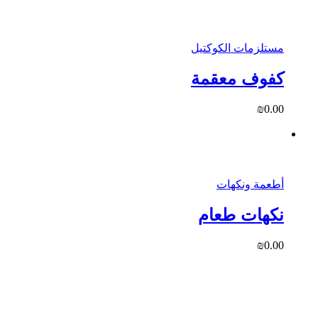
مستلزمات الكوكتيل
كفوف معقمة
₪
0.00
أطعمة ونكهات
نكهات طعام
₪
0.00