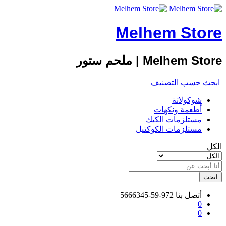
Melhem Store
Melhem Store | ملحم ستور
ابحث حسب التصنيف
شوكولاتة
أطعمة ونكهات
مستلزمات الكيك
مستلزمات الكوكتيل
الكل
ابحث
أتصل بنا
972-59-5666345
0
0